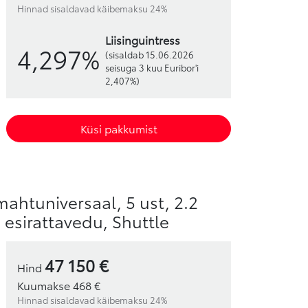
Hinnad sisaldavad käibemaksu 24%
liisinguintress
4,297%
(sisaldab 15.06.2026
seisuga 3 kuu Euribor'i
2,407%)
Küsi pakkumist
mahtuniversaal, 5 ust, 2.2
, esirattavedu, Shuttle
47 150 €
Hind
Kuumakse 468 €
Hinnad sisaldavad käibemaksu 24%