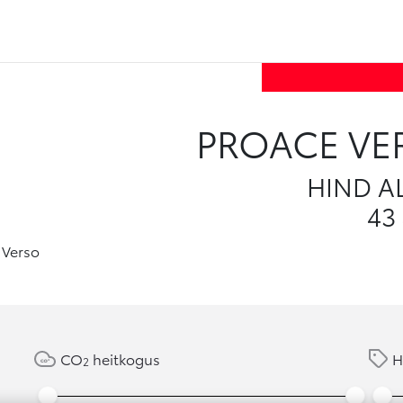
PROACE VE
HIND A
43
CO
heitkogus
H
2