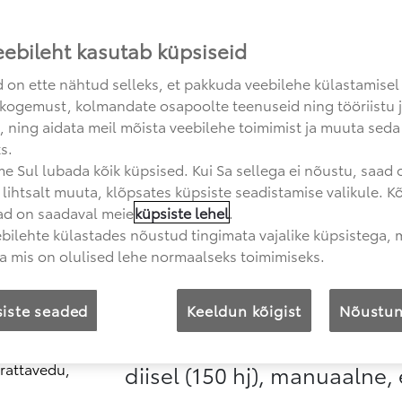
175 g/km
185 g/km
434
eebileht kasutab küpsiseid
 on ette nähtud selleks, et pakkuda veebilehe külastamisel
kogemust, kolmandate osapoolte teenuseid ning tööriistu 
, ning aidata meil mõista veebilehe toimimist ja muuta seda
s.
e Sul lubada kõik küpsised. Kui Sa sellega ei nõustu, saad
SAADAVAL ON 15 AUTOT
i lihtsalt muuta, klõpsates küpsiste seadistamise valikule. Kõ
ad on saadaval meie
küpsiste lehel
.
bilehte külastades nõustud tingimata vajalike küpsistega, m
järjestatud
hinna järgi kasvavalt
ja mis on olulised lehe normaalseks toimimiseks.
iste seaded
Keeldun kõigist
Nõustun
Proace Verso, pika kerega 
diisel (150 hj), manuaalne,