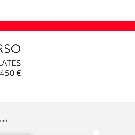
RSO
LATES
 450
€
ind