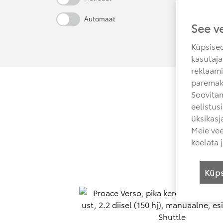
Automaat
See v
Küpsised
kasutaja
reklaami
paremak
Soovitam
eelistus
üksikasj
Meie vee
keelata 
Küps