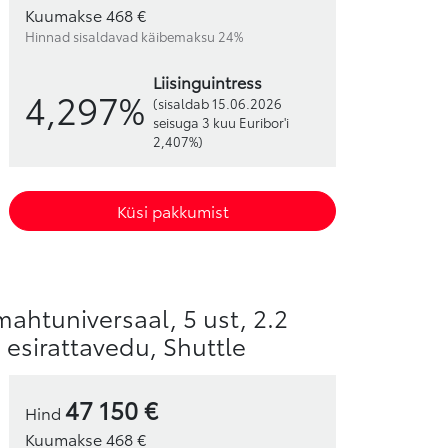
Kuumakse 468 €
Hinnad sisaldavad käibemaksu 24%
liisinguintress
4,297%
(sisaldab 15.06.2026
seisuga 3 kuu Euribor'i
2,407%)
Küsi pakkumist
mahtuniversaal, 5 ust, 2.2
, esirattavedu, Shuttle
47 150 €
Hind
Kuumakse 468 €