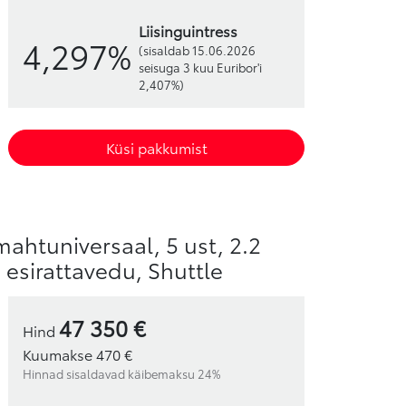
liisinguintress
4,297%
(sisaldab 15.06.2026
seisuga 3 kuu Euribor'i
2,407%)
Küsi pakkumist
mahtuniversaal, 5 ust, 2.2
, esirattavedu, Shuttle
47 350 €
Hind
Kuumakse 470 €
Hinnad sisaldavad käibemaksu 24%