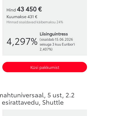
43 450 €
Hind
Kuumakse 431 €
Hinnad sisaldavad käibemaksu 24%
liisinguintress
4,297%
(sisaldab 15.06.2026
seisuga 3 kuu Euribor'i
2,407%)
Küsi pakkumist
mahtuniversaal, 5 ust, 2.2
, esirattavedu, Shuttle