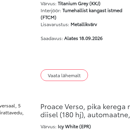
Värvus
:
Titanium Grey (KKJ)
Interjöör:
Tumehallist kangast istmed
(FTCM)
Lisavarustus:
Metallikvärv
Saadavus:
Alates 18.09.2026
Vaata lähemalt
Proace Verso, pika kerega 
diisel (180 hj), automaatne
Värvus
:
Icy White (EPR)