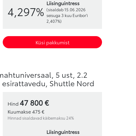
liisinguintress
4,297%
(sisaldab 15.06.2026
seisuga 3 kuu Euribor'i
2,407%)
Küsi pakkumist
mahtuniversaal, 5 ust, 2.2
, esirattavedu, Shuttle Nord
47 800 €
Hind
Kuumakse 475 €
Hinnad sisaldavad käibemaksu 24%
liisinguintress