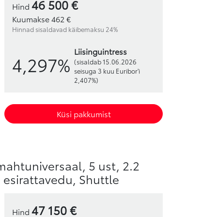
46 500 €
Hind
Kuumakse 462 €
Hinnad sisaldavad käibemaksu 24%
liisinguintress
4,297%
(sisaldab 15.06.2026
seisuga 3 kuu Euribor'i
2,407%)
Küsi pakkumist
mahtuniversaal, 5 ust, 2.2
, esirattavedu, Shuttle
47 150 €
Hind